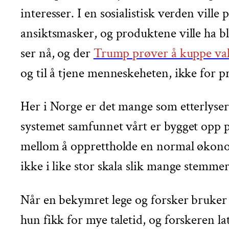
interesser. I en sosialistisk verden vill
ansiktsmasker, og produktene ville ha bl
ser nå, og der
Trump prøver å kuppe va
og til å tjene menneskeheten, ikke for pr
Her i Norge er det mange som etterlyse
systemet samfunnet vårt er bygget opp p
mellom å opprettholde en normal økonomi
ikke i like stor skala slik mange stemme
Når en bekymret lege og forsker bruker t
hun fikk for mye taletid, og forskeren 