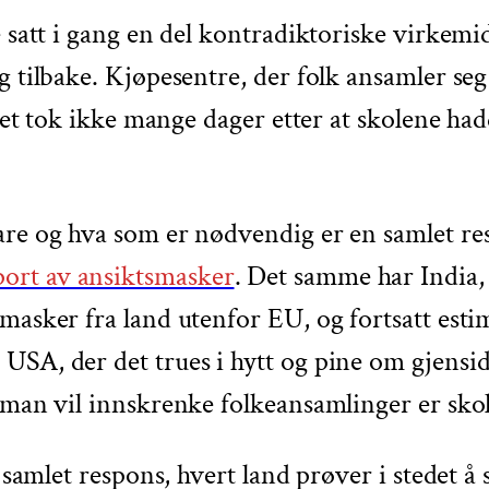
 satt i gang en del kontradiktoriske virkemid
g tilbake. Kjøpesentre, der folk ansamler seg
 det tok ikke mange dager etter at skolene had
are og hva som er nødvendig er en samlet re
ort av ansiktsmasker
. Det samme har India,
asker fra land utenfor EU, og fortsatt estime
USA, der det trues i hytt og pine om gjensid
m man vil innskrenke folkeansamlinger er sko
n samlet respons, hvert land prøver i stedet å