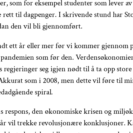
nger, som for eksempel studenter som lever a
e rett til dagpenger. I skrivende stund har St
dan den vil bli gjennomført.
undt ett år eller mer før vi kommer gjennom 
pandemien som før den. Verdensøkonomien har
ns regjeringer seg igjen nødt til å ta opp sto
Akkurat som i 2008, men dette vil føre til m
nedadgående spiral.
s respons, den økonomiske krisen og miljøkr
 vår vil trekke revolusjonære konklusjoner. 