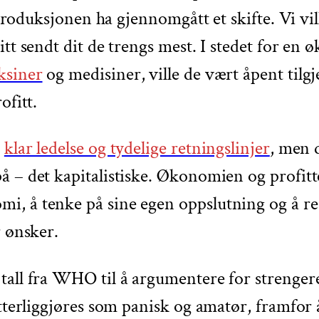
e produksjonen ha gjennomgått et skifte. Vi vi
itt sendt dit de trengs mest. I stedet for en
ksiner
og medisiner, ville de vært åpent tilg
ofitt.
r
klar ledelse og tydelige retningslinjer
, men d
å – det kapitalistiske. Økonomien og profit
, å tenke på sine egen oppslutning og å red
r ønsker.
all fra WHO til å argumentere for strengere t
latterliggjøres som panisk og amatør, framfo