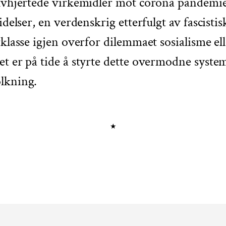
lvhjertede virkemidler mot corona pandemien.
idelser, en verdenskrig etterfulgt av fascist
klasse igjen overfor dilemmaet sosialisme ell
et er på tide å styrte dette overmodne syst
olkning.
★