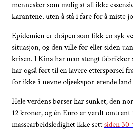
mennesker som mulig at all ikke essensiel
karantene, uten å stå i fare for å miste 
Epidemien er dråpen som fikk en syk ve
situasjon, og den ville før eller siden u
krisen. I Kina har man stengt fabrikke
har også ført til en lavere etterspørsel 
for ikke å nevne oljeeksporterende lan
Hele verdens børser har sunket, den nors
12 kroner, og én Euro er verdt omtrent 13
massearbeidsledighet ikke sett
siden 30-t