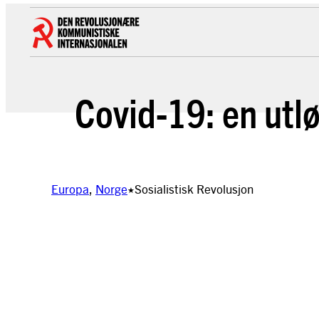
Hopp
til
innhold
Covid-19: en utl
Europa
, 
Norge
Sosialistisk Revolusjon
★