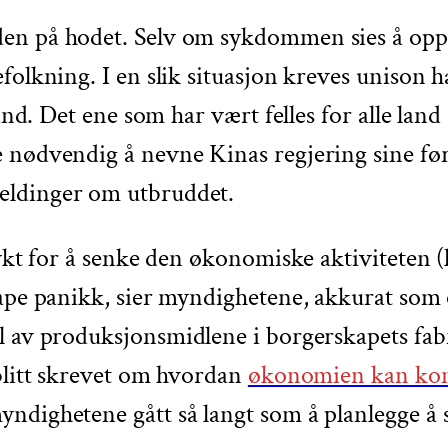
en på hodet. Selv om sykdommen sies å opple
folkning. I en slik situasjon kreves unison 
and. Det ene som har vært felles for alle land
 nødvendig å nevne Kinas regjering sine førs
eldinger om utbruddet.
ykt for å senke den økonomiske aktiviteten (les
skape panikk, sier myndighetene, akkurat so
el av produksjonsmidlene i borgerskapets fab
 blitt skrevet om hvordan
økonomien kan kom
yndighetene gått så langt som å planlegge å