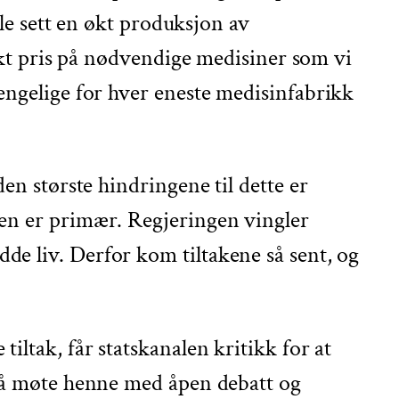
lle sett en økt produksjon av
 økt pris på nødvendige medisiner som vi
jengelige for hver eneste medisinfabrikk
en største hindringene til dette er
ten er primær. Regjeringen vingler
de liv. Derfor kom tiltakene så sent, og
iltak, får statskanalen kritikk for at
r å møte henne med åpen debatt og