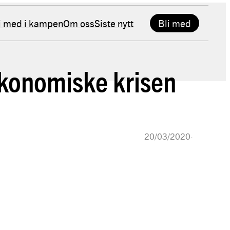
i med i kampen
Om oss
Siste nytt
Bli med
økonomiske krisen
20/03/2020
·