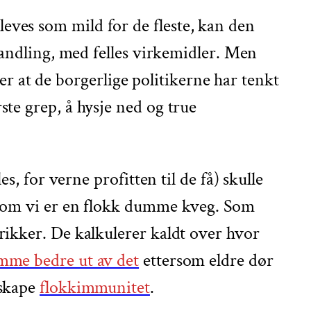
ves som mild for de fleste, kan den
handling, med felles virkemidler. Men
 er at de borgerlige politikerne har tenkt
te grep, å hysje ned og true
, for verne profitten til de få) skulle
m om vi er en flokk dumme kveg. Som
rikker. De kalkulerer kaldt over hvor
me bedre ut av det
ettersom eldre dør
 skape
flokkimmunitet
.