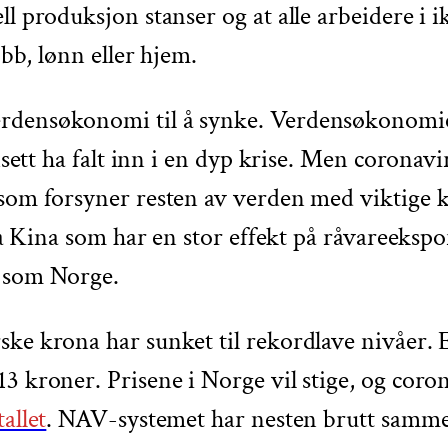
l produksjon stanser og at alle arbeidere i i
jobb, lønn eller hjem.
rdensøkonomi til å synke. Verdensøkonomien
ansett ha falt inn i en dyp krise. Men coronav
r som forsyner resten av verden med viktige
fra Kina som har en stor effekt på råvareeksp
d som Norge.
ke krona har sunket til rekordlave nivåer. 
 kroner. Prisene i Norge vil stige, og corona
allet
. NAV-systemet har nesten brutt samme