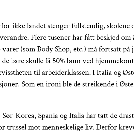
or ikke landet stenger fullstendig, skolene o
verandre. Flere tusener har fått beskjed o
 varer (som Body Shop, etc.) må fortsatt på 
t de bare skulle få 50% lønn ved hjemmekonto
sstheten til arbeiderklassen. I Italia og Øst
uasjoner. Som en ironi ble de streikende i Øst
Sør-Korea, Spania og Italia har tatt de drast
tor trussel mot menneskelige liv. Derfor krev