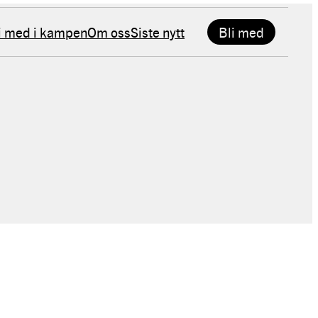
i med i kampen
Om oss
Siste nytt
Bli med