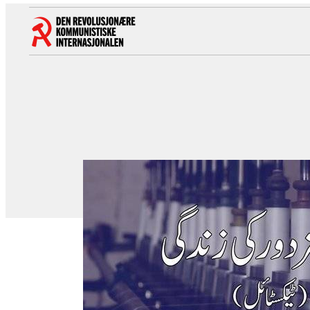
Hopp
til
innhold