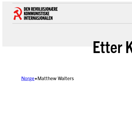
Hopp
til
innhold
Etter 
Norge
Matthew Walters
★