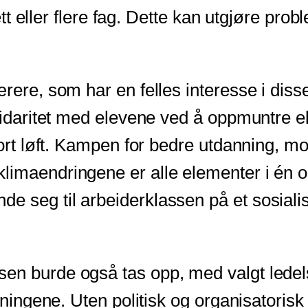
i ett eller flere fag. Dette kan utgjøre pr
ærere, som har en felles interesse i diss
lidaritet med elevene ved å oppmuntre ell
tort løft. Kampen for bedre utdanning, m
klimaendringene er alle elementer i é
e seg til arbeiderklassen på et sosiali
en burde også tas opp, med valgt ledels
reningene. Uten politisk og organisatoris