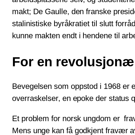
makt; De Gaulle, den franske preside
stalinistiske byråkratiet til slutt for
kunne makten endt i hendene til arb
For en revolusjonæ
Bevegelsen som oppstod i 1968 er en
overraskelser, en epoke der status 
Et problem for norsk ungdom er fravæ
Mens unge kan få godkjent fravær av 