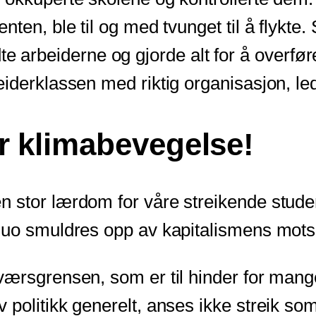
nten, ble til og med tvunget til å flykte
rådte arbeiderne og gjorde alt for å overfø
eiderklassen med riktig organisasjon, l
r klimabevegelse!
 stor lærdom for våre streikende student
quo smuldres opp av kapitalismens mots
rsgrensen, som er til hinder for mange a
politikk generelt, anses ikke streik som 