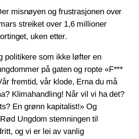
 Der misnøyen og frustrasjonen over
ars streiket over 1,6 millioner
rtinget, uken etter.
 politikere som ikke løfter en
v ungdommer på gaten og ropte «F***
år fremtid, vår klode, Erna du må
ha? Klimahandling! Når vil vi ha det?
ts? En grønn kapitalist!» Og
v Rød Ungdom stemningen til
t, og vi er lei av vanlig