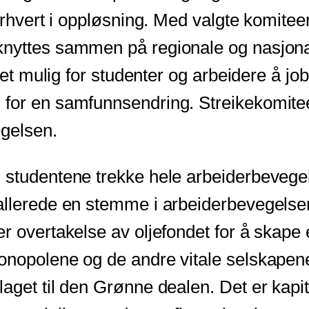
erhvert i oppløsning. Med valgte komiteer
nyttes sammen på regionale og nasjonale
 det mulig for studenter og arbeidere å j
for en samfunnsendring. Streikekomiteen
egelsen.
studentene trekke hele arbeiderbevegels
llerede en stemme i arbeiderbevegelsen. 
er overtakelse av oljefondet for å skape
onopolene og de andre vitale selskapen
laget til den Grønne dealen. Det er kap