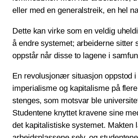
eller med en generalstreik, en hel 
Dette kan virke som en veldig uheldig
å endre systemet; arbeiderne sitter st
oppstår når disse to lagene i samfunn
En revolusjonær situasjon oppstod i 
imperialisme og kapitalisme på flere u
stenges, som motsvar ble universitete
Studentene knyttet kravene sine med
det kapitalistiske systemet. Makten 
arbeidsplassene selv, og studentene