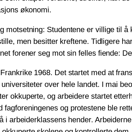
nasjons økonomi.
 motsetning: Studentene er villige til å 
ille, men besitter kreftene. Tidligere har
et forener seg mot sin felles fiende: De
Frankrike 1968. Det startet med at fran
niversiteter over hele landet. I mai beord
r okkuperte, og arbeidere startet etterhv
 fagforeningenes og protestene ble rett
lå i arbeiderklassens hender. Arbeiderne
 okkuperte skolene og kontrollerte dem.