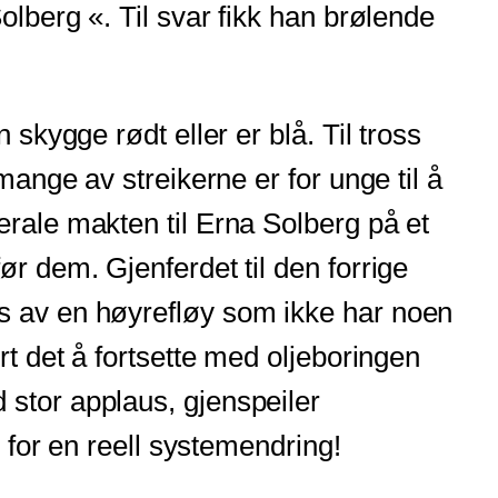
olberg «. Til svar fikk han brølende
skygge rødt eller er blå. Til tross
mange av streikerne er for unge til å
erale makten til Erna Solberg på et
ør dem. Gjenferdet til den forrige
es av en høyrefløy som ikke har noen
rt det å fortsette med oljeboringen
 stor applaus, gjenspeiler
r for en reell systemendring!