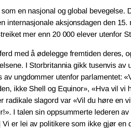
rm som en nasjonal og global bevegelse.
n internasjonale aksjonsdagen den 15. m
treiket mer enn 20 000 elever utenfor Sto
ferd med å ødelegge fremtiden deres, og
gelsene. I Storbritannia gikk tusenvis a
s av ungdommer utenfor parlamentet: «V
en, ikke Shell og Equinor», «Hva vil vi 
radikale slagord var «Vil du høre en vi
r!». I talen sin oppsummerte lederen a
er lei av politikere som ikke gjør en drit