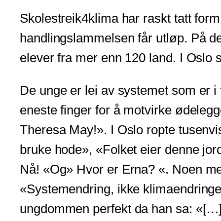
Skolestreik4klima har raskt tatt fo
handlingslammelsen får utløp. På de
elever fra mer enn 120 land. I Oslo s
De unge er lei av systemet som er i 
eneste finger for å motvirke ødeleg
Theresa May!». I Oslo ropte tusenvi
bruke hode», «Folket eier denne jord
Nå! «Og» Hvor er Erna? «. Noen mer 
«Systemendring, ikke klimaendringe
ungdommen perfekt da han sa: «[…] Vi 