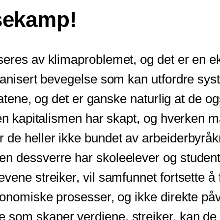
sekamp!
eres av klimaproblemet, og det er en eks
organisert bevegelse som kan utfordre 
 gatene, og det er ganske naturlig at de o
n kapitalismen har skapt, og hverken makte
de heller ikke bundet av arbeiderbyråkra
 dessverre har skoleelever og studenter 
vene streiker, vil samfunnet fortsette å
konomiske prosesser, og ikke direkte påvi
 som skaper verdiene, streiker, kan de