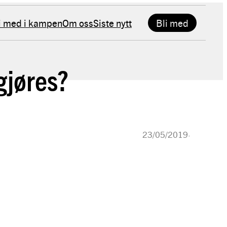
i med i kampen
Om oss
Siste nytt
Bli med
gjøres?
23/05/2019
·