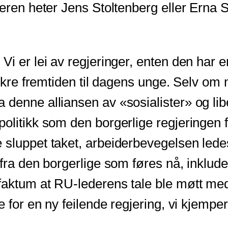
teren heter Jens Stoltenberg eller Erna S
i er lei av regjeringer, enten den har en 
sikre fremtiden til dagens unge. Selv om 
denne alliansen av «sosialister» og lib
olitikk som den borgerlige regjeringen f
 sluppet taket, arbeiderbevegelsen led
fra den borgerlige som føres nå, inklude
faktum at RU-lederens tale ble møtt med
e for en ny feilende regjering, vi kjempe