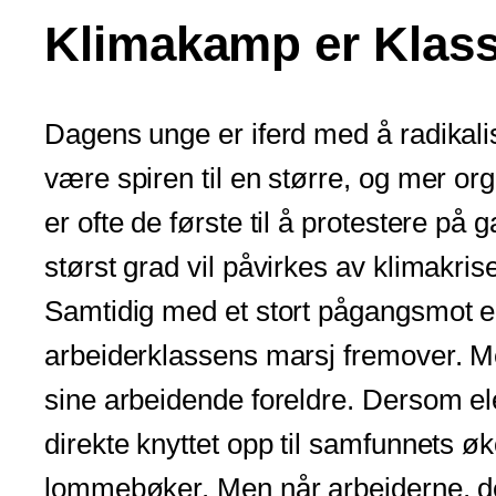
Klimakamp er Klas
Dagens unge er iferd med å radikalis
være spiren til en større, og mer 
er ofte de første til å protestere på
størst grad vil påvirkes av klimakrise
Samtidig med et stort pågangsmot er 
arbeiderklassens marsj fremover. Men
sine arbeidende foreldre. Dersom ele
direkte knyttet opp til samfunnets ø
lommebøker. Men når arbeiderne, de