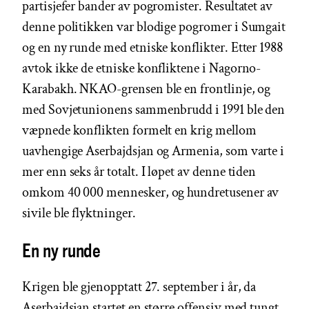
partisjefer bander av pogromister. Resultatet av
denne politikken var blodige pogromer i Sumgait
og en ny runde med etniske konflikter. Etter 1988
avtok ikke de etniske konfliktene i Nagorno-
Karabakh. NKAO-grensen ble en frontlinje, og
med Sovjetunionens sammenbrudd i 1991 ble den
væpnede konflikten formelt en krig mellom
uavhengige Aserbajdsjan og Armenia, som varte i
mer enn seks år totalt. I løpet av denne tiden
omkom 40 000 mennesker, og hundretusener av
sivile ble flyktninger.
En ny runde
Krigen ble gjenopptatt 27. september i år, da
Aserbajdsjan startet en større offensiv med tungt