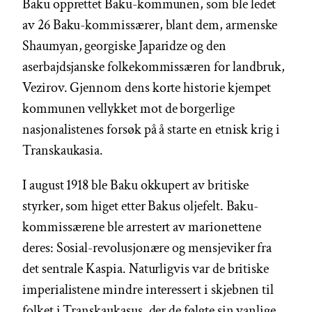
Baku opprettet Baku-kommunen, som ble ledet
av 26 Baku-kommissærer, blant dem, armenske
Shaumyan, georgiske Japaridze og den
aserbajdsjanske folkekommissæren for landbruk,
Vezirov. Gjennom dens korte historie kjempet
kommunen vellykket mot de borgerlige
nasjonalistenes forsøk på å starte en etnisk krig i
Transkaukasia.
I august 1918 ble Baku okkupert av britiske
styrker, som higet etter Bakus oljefelt. Baku-
kommissærene ble arrestert av marionettene
deres: Sosial-revolusjonære og mensjeviker fra
det sentrale Kaspia. Naturligvis var de britiske
imperialistene mindre interessert i skjebnen til
folket i Transkaukasus, der de følgte sin vanlige