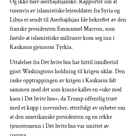
Og ikke bare aserbajdsjanske. Rapporter om at
tusenvis av islamistiske leiesoldater fra Syria og
Libya er sendt til Aserbajdsjan ble bekreftet av den
franske presidenten Emmanuel Macron, som
fastslo at islamistiske militante kom seg inn i
Kaukasus gjennom Tyrkia.
Uttalelser fra Det hvite hus har hittil imidlertid
gjort Washingtons holdning til krigen uklar. Den
raske opptrappingen av krigen i Kaukasus falt
sammen med det som kunne kalles en «uke med
kaos i Det hvite hus», da Trump offentlig truet
med et kupp i november, etterfulgt av nyheter om
at den amerikanske presidenten og en rekke
tjenestemenn i Det hvite hus var smittet av
corona.