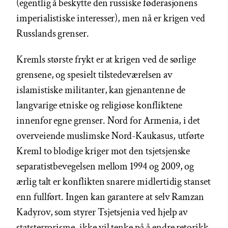
(egentlig å beskytte den russiske føderasjonens
imperialistiske interesser), men nå er krigen ved
Russlands grenser.
Kremls største frykt er at krigen ved de sørlige
grensene, og spesielt tilstedeværelsen av
islamistiske militanter, kan gjenantenne de
langvarige etniske og religiøse konfliktene
innenfor egne grenser. Nord for Armenia, i det
overveiende muslimske Nord-Kaukasus, utførte
Kreml to blodige kriger mot den tsjetsjenske
separatistbevegelsen mellom 1994 og 2009, og
ærlig talt er konflikten snarere midlertidig stanset
enn fullført. Ingen kan garantere at selv Ramzan
Kadyrov, som styrer Tsjetsjenia ved hjelp av
statsterrorisme, ikke vil tenke på å endre retorikk