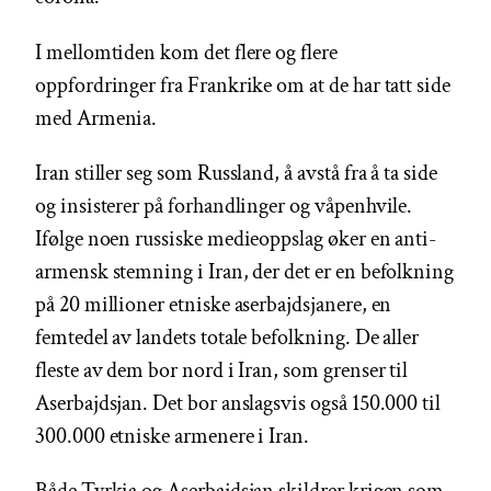
I mellomtiden kom det flere og flere
oppfordringer fra Frankrike om at de har tatt side
med Armenia.
Iran stiller seg som Russland, å avstå fra å ta side
og insisterer på forhandlinger og våpenhvile.
Ifølge noen russiske medieoppslag øker en anti-
armensk stemning i Iran, der det er en befolkning
på 20 millioner etniske aserbajdsjanere, en
femtedel av landets totale befolkning. De aller
fleste av dem bor nord i Iran, som grenser til
Aserbajdsjan. Det bor anslagsvis også 150.000 til
300.000 etniske armenere i Iran.
Både Tyrkia og Aserbajdsjan skildrer krigen som