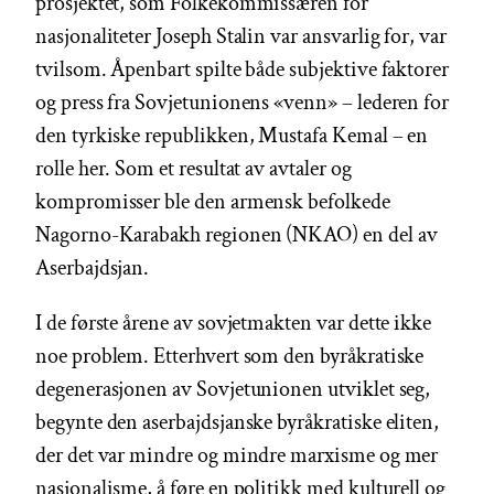
prosjektet, som Folkekommissæren for
nasjonaliteter Joseph Stalin var ansvarlig for, var
tvilsom. Åpenbart spilte både subjektive faktorer
og press fra Sovjetunionens «venn» – lederen for
den tyrkiske republikken, Mustafa Kemal – en
rolle her. Som et resultat av avtaler og
kompromisser ble den armensk befolkede
Nagorno-Karabakh regionen (NKAO) en del av
Aserbajdsjan.
I de første årene av sovjetmakten var dette ikke
noe problem. Etterhvert som den byråkratiske
degenerasjonen av Sovjetunionen utviklet seg,
begynte den aserbajdsjanske byråkratiske eliten,
der det var mindre og mindre marxisme og mer
nasjonalisme, å føre en politikk med kulturell og