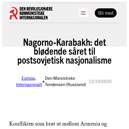
Hopp
til
Bli med
innhold
Nagorno-Karabakh: det
blødende såret til
postsovjetisk nasjonalisme
Europa
, 
Den Marxistiske
12/10/2020
·
★
Internasjonalt
Tendensen (Russland)
Konflikten som brøt ut mellom Armenia og