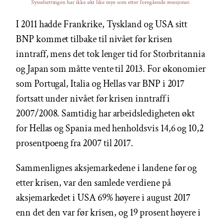
Sysselsettingen har ikke økt like mye som etter foregående resesjoner.
I 2011 hadde Frankrike, Tyskland og USA sitt
BNP kommet tilbake til nivået før krisen
inntraff, mens det tok lenger tid for Storbritannia
og Japan som måtte vente til 2013. For økonomier
som Portugal, Italia og Hellas var BNP i 2017
fortsatt under nivået før krisen inntraff i
2007/2008. Samtidig har arbeidsledigheten økt
for Hellas og Spania med henholdsvis 14,6 og 10,2
prosentpoeng fra 2007 til 2017.
Sammenlignes aksjemarkedene i landene før og
etter krisen, var den samlede verdiene på
aksjemarkedet i USA 69% høyere i august 2017
enn det den var før krisen, og 19 prosent høyere i