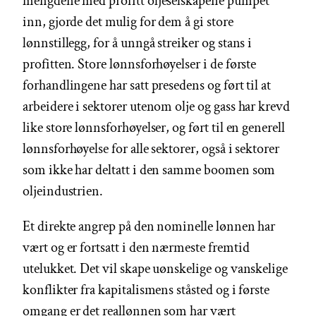
mengdene med profitt oljeselskapene pumpet
inn, gjorde det mulig for dem å gi store
lønnstillegg, for å unngå streiker og stans i
profitten. Store lønnsforhøyelser i de første
forhandlingene har satt presedens og ført til at
arbeidere i sektorer utenom olje og gass har krevd
like store lønnsforhøyelser, og ført til en generell
lønnsforhøyelse for alle sektorer, også i sektorer
som ikke har deltatt i den samme boomen som
oljeindustrien.
Et direkte angrep på den nominelle lønnen har
vært og er fortsatt i den nærmeste fremtid
utelukket. Det vil skape uønskelige og vanskelige
konflikter fra kapitalismens ståsted og i første
omgang er det reallønnen som har vært