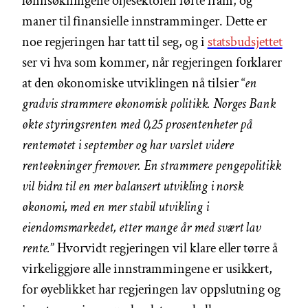
lønnsøkningene oljesektoren førte fram, og
maner til finansielle innstramminger. Dette er
noe regjeringen har tatt til seg, og i
statsbudsjettet
ser vi hva som kommer, når regjeringen forklarer
at den økonomiske utviklingen nå tilsier “
en
gradvis strammere økonomisk politikk. Norges Bank
økte styringsrenten med 0,25 prosentenheter på
rentemøtet i september og har varslet videre
renteøkninger fremover. En strammere pengepolitikk
vil bidra til en mer balansert utvikling i norsk
økonomi, med en mer stabil utvikling i
eiendomsmarkedet, etter mange år med svært lav
rente.
” Hvorvidt regjeringen vil klare eller tørre å
virkeliggjøre alle innstrammingene er usikkert,
for øyeblikket har regjeringen lav oppslutning og