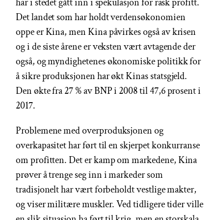
har i stedet gått inn i spekulasjon for rask profitt.
Det landet som har holdt verdensøkonomien
oppe er Kina, men Kina påvirkes også av krisen
og i de siste årene er veksten vært avtagende der
også, og myndighetenes økonomiske politikk for
å sikre produksjonen har økt Kinas statsgjeld.
Den økte fra 27 % av BNP i 2008 til 47,6 prosent i
2017.
Problemene med overproduksjonen og
overkapasitet har ført til en skjerpet konkurranse
om profitten. Det er kamp om markedene, Kina
prøver å trenge seg inn i markeder som
tradisjonelt har vært forbeholdt vestlige makter,
og viser militære muskler. Ved tidligere tider ville
en slik situasjon ha ført til krig, men en storskala