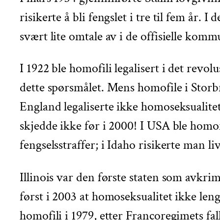
risikerte å bli fengslet i tre til fem år. 
svært lite omtale av i de offisielle komm
I 1922 ble homofili legalisert i det rev
dette spørsmålet. Mens homofile i Storbr
England legaliserte ikke homoseksualitet
skjedde ikke før i 2000! I USA ble homofi
fengselsstraffer; i Idaho risikerte man l
Illinois var den første staten som avkr
først i 2003 at homoseksualitet ikke len
homofili i 1979, etter Francoregimets fal