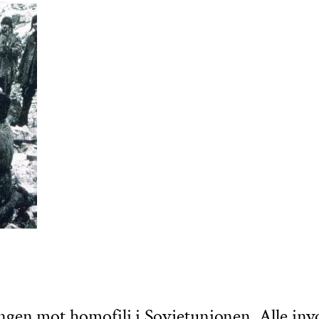
ingen mot homofili i Sovjetunionen. Alle inv