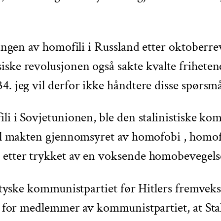
eringen av homofili i Russland etter oktober
ske revolusjonen også sakte kvalte frihetene 
. jeg vil derfor ikke håndtere disse spørsmål
ili i Sovjetunionen, ble den stalinistiske k
til makten gjennomsyret av homofobi , homofil
etter trykket av en voksende homobevegelse,
t tyske kommunistpartiet før Hitlers fremveks
g for medlemmer av kommunistpartiet, at Stali