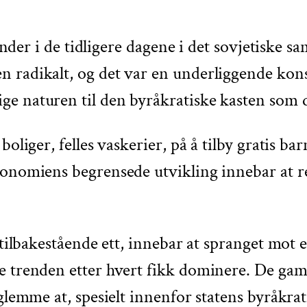
trender i de tidligere dagene i det sovjetiske
radikalt, og det var en underliggende konser
ge naturen til den byråkratiske kasten som 
boliger, felles vaskerier, på å tilby gratis 
onomiens begrensede utvikling innebar at res
t tilbakestående ett, innebar at spranget mo
e trenden etter hvert fikk dominere. De gaml
 glemme at, spesielt innenfor statens byråkr