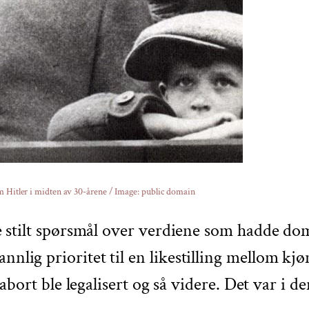
 Hitler i midten av 30-årene / Image: public domain
 ble stilt spørsmål over verdiene som hadde d
annlig prioritet til en likestilling mellom 
ig, abort ble legalisert og så videre. Det var