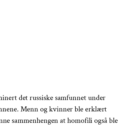
ominert det russiske samfunnet under
kjønnene. Menn og kvinner ble erklært
 i denne sammenhengen at homofili også ble