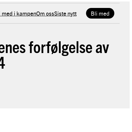
i med i kampen
Om oss
Siste nytt
Bli med
tenes forfølgelse av
4