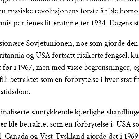
I den russiske revolusjonens første år ble homo
unistpartienes litteratur etter 1934. Dagens st
olusjonære Sovjetunionen, noe som gjorde den
itannia og USA fortsatt risikerte fengsel, k
 før i 1967, men med visse begrensninger, og
li betraktet som en forbrytelse i hver stat fr
ivstidsdom.
iminaliserte samtykkende kjærlighetshandlin
ger ble betraktet som en forbrytelse i USA s
l, Canada og Vest-Tyskland gjorde det i 1969,