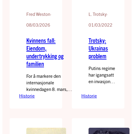
Fred Weston
·
L. Trotsky
·
08/03/2026
01/03/2022
Kvinnens fall:
Trotsky:
Eiendom,
Ukrainas
undertrykking og
problem
familien
Putins regime
har igangsatt
For å markere den
en invasjon
internasjonale
av Ukraina,
kvinnedagen 8. mars,
noe som
Historie
publiserer vi på nytt
Historie
naturlig nok
Fred Westons
har
marxistiske analyse av
forskrekket
kvinneundertrykkingens
folk i hele
opprinnelse og dens
verden. I
røtter i
debatten på