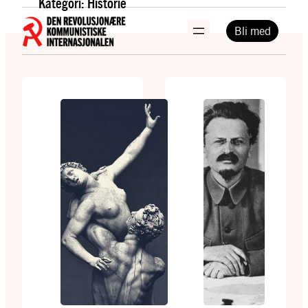
Kategori:
Historie
Hopp
til
Bli med
innhold