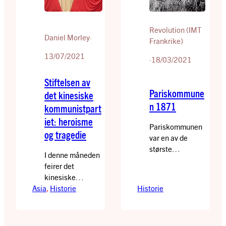
Religion er ikke
historiens
Revolution (IMT
drivkraft, men
Daniel Morley
·
Frankrike)
store…
13/07/2021
·
18/03/2021
Stiftelsen av
Pariskommune
det kinesiske
n 1871
kommunistpart
iet: heroisme
Pariskommunen
og tragedie
var en av de
største
I denne måneden
episodene i den
feirer det
franske
kinesiske
arbeiderklassens
Asia
kommunistpartiet
, 
Historie
Historie
historie. Mellom
(KKP) sitt 100-
opprøret 18.
års jubileum. KKP
mars og den
har gjennomgått