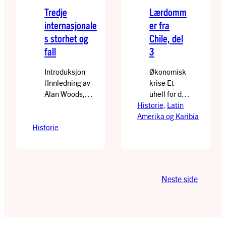
Tredje
Lærdomm
internasjonale
er fra
s storhet og
Chile, del
fall
3
Introduksjon
Økonomisk
(Innledning av
krise Et
Alan Woods,
uhell for det
redaktøren til In
Historie
chilenske
, 
Latin
Defense of
Amerika og Karibia
diktaturet
Historie
Marxism, fra
var at
1975.)
statskuppet
Artikkelen som
fant sted
er gjengitt her
like før den
publiseres for
verste
Neste side
første gang
resesjonen i
siden den ble
verden
utgitt i “Workers
siden andre
International
verdenskrig.