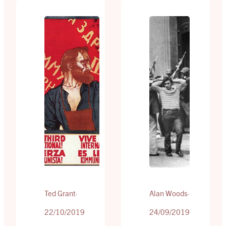
«blodige uken» i
storslagne
slutten av mai
hendelser. Det
ble Paris styrt av
ledet den
nyopprettede
kinesiske
demokratiske
revolusjonen, en
arbeiderorganer,
episk kamp om
som forsøkte å
makten, som
omorganisere
varte i over to tiår.
samfunnet på et
Men det må sies,
nytt fundament –
at partiet som ble
uten utnyttelse
grunnlagt for 100
eller
år siden, var det
undertrykkelse.
direkte motsatte
Leksjonene fra
av hva det har
disse
blitt til…
hendelsene er
fremdeles
relevante i dag.
Ted Grant
·
Alan Woods
·
20…
22/10/2019
24/09/2019