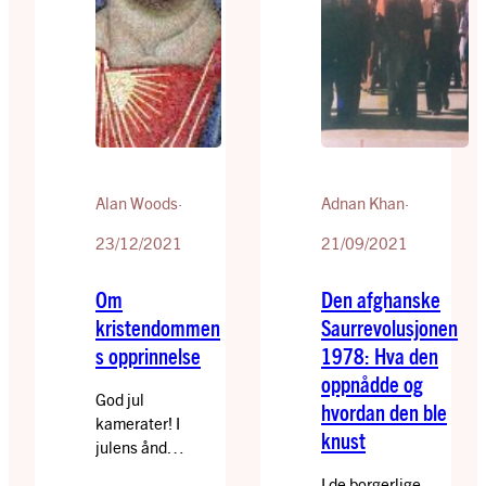
presenterer dette
marxisme i
brevet fra Lenin,
motsetning til Lenins
skrevet i 1919, som
og bolsjevikenes.
på noen…
Men som Fred
Weston og…
Alan Woods
·
Adnan Khan
·
23/12/2021
21/09/2021
Om
Den afghanske
kristendommen
Saurrevolusjonen
s opprinnelse
1978: Hva den
oppnådde og
God jul
hvordan den ble
kamerater! I
knust
julens ånd
offentliggjør vi en
I de borgerlige