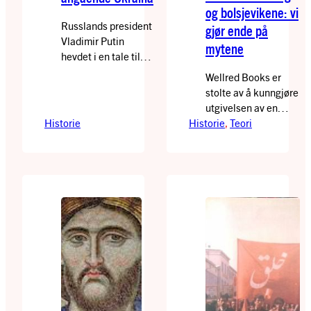
og bolsjevikene: vi
Russlands president
gjør ende på
Vladimir Putin
mytene
hevdet i en tale til
den russiske
Wellred Books er
nasjonen at
stolte av å kunngjøre
«Ukraina ble skapt
utgivelsen av en
av Lenin».
Historie
Historie
viktig ny bok av
, 
Teori
Sannheten er at
Marie Frederiksen,
oktoberrevolusjonen
The Revolutionary
frigjorde
Legacy of Rosa
nasjonalitetene som
Luxemburg. Denne
var blitt undertrykt
store revolusjonære
av tsar-Russland,
martyren har ofte
som Lenin kalte et
blitt feilfremstilt som
«nasjonenes
en motstander av
fengsel», og nektet
oktoberrevolusjonen,
å gi etniske
og som stående for
minoriteter
en slags «mykere»,
rettigheter. Vi
«antiautoritær»