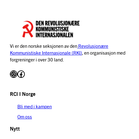
News” i Juni
Den
1943. Den er
chilenske
skrevet i
økonomien,
anledning av
som alltid
oppløsningen av
har vært
den 3.
avhengig av
(kommunistiske)
eksport, led
Vi er den norske seksjonen av den
Revolusjonære
internasjonale
som følge
Kommunistiske Internasjonale (RKI)
, en organisasjon med
samme år og er
av en
forgreninger i over 30 land.
av stor interesse
fallende
for alle, for…
etterspørsel
Instagram
Facebook
i
markedene,
som førte til
RCI I Norge
et kraftig
fall i prisen
Bli med i kampen
på kobber. I
Om oss
årene før…
Nytt