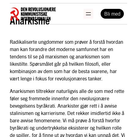
Hopp
til
Bli med
Anarkisme
innhold
Radikaliserte ungdommer som prøver å forstå hvordan
man kan forandre det moderne samfunnet har en
tendens til se på marxismen og anarkismen som
likestilte. Spørsmålet går på hvilken filosofi, eller
kombinasjon av dem som har de besta svarene, har
vært lenge i fokus for revolusjonæres tanker.
Anarkismen tiltrekker naturligvis alle de som med rette
føler seg fremmede innenfor den revolusjonære
bevegelsens byråkrati. Anarkister gjør rett i å avvise
stalinismen og karrierisme. Det rekker imidlertid ikke å
bare avvise fenomenene. Vi må prøve å forstå hvorfor
byråkrati og undertrykkelse eksisterer og hvilken rolle
de spiller, for å finne ut av hvordan vi kan unngå det. Vi