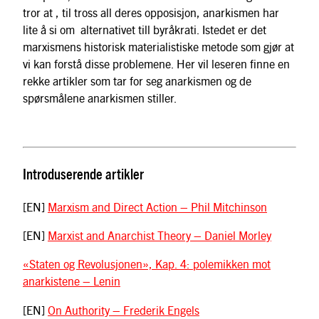
tror at , til tross all deres opposisjon, anarkismen har
lite å si om alternativet till byråkrati. Istedet er det
marxismens historisk materialistiske metode som gjør at
vi kan forstå disse problemene. Her vil leseren finne en
rekke artikler som tar for seg anarkismen og de
spørsmålene anarkismen stiller.
Introduserende artikler
[EN]
Marxism and Direct Action – Phil Mitchinson
[EN]
Marxist and Anarchist Theory – Daniel Morley
«Staten og Revolusjonen», Kap. 4: polemikken mot
anarkistene – Lenin
[EN]
On Authority – Frederik Engels